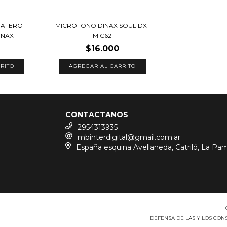
BATERO
MICRÓFONO DINAX SOUL DX-
INAX
MIC62
$16.000
CONTACTANOS
2954313935
mbinterdigital@gmail.com.ar
España esquina Avellaneda, Catriló, La Pa
DEFENSA DE LAS Y LOS CO