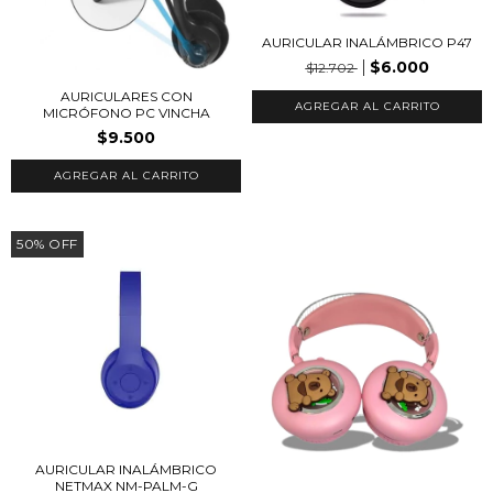
AURICULAR INALÁMBRICO P47
$6.000
$12.702
AURICULARES CON
AGREGAR AL CARRITO
MICRÓFONO PC VINCHA
$9.500
50
%
OFF
AURICULAR INALÁMBRICO
NETMAX NM-PALM-G