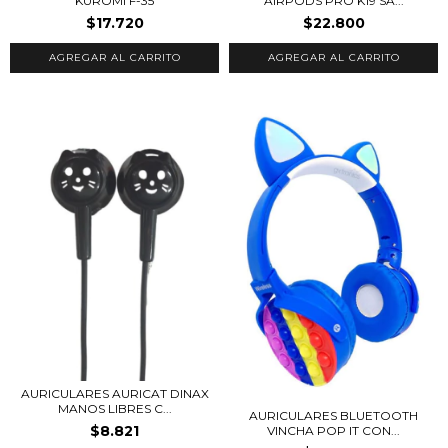
KUROMI F-35
AIRPODS PRO K19 SA...
$17.720
$22.800
AGREGAR AL CARRITO
AURICULARES AURICAT DINAX
MANOS LIBRES C...
AURICULARES BLUETOOTH
$8.821
VINCHA POP IT CON...