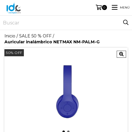
MENÚ
0
Inicio
/
SALE 50 % OFF
/
Auricular inalámbrico NETMAX NM-PALM-G
50
%
OFF