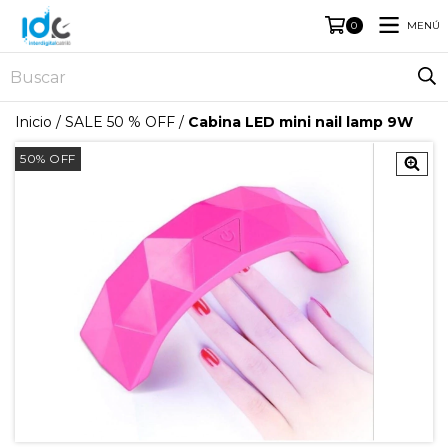
MENÚ
0
Inicio
/
SALE 50 % OFF
/
Cabina LED mini nail lamp 9W
50
%
OFF