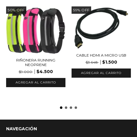
50
%
OFF
59
%
OFF
CABLE HDMI A MICRO USB
RIÑONERA RUNNING
$1.500
$3.648
NEOPRENE
$4.500
$9.000
AGREGAR AL CARRITO
NAVEGACIÓN