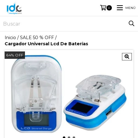
MENÚ
0
Inicio
/
SALE 50 % OFF
/
Cargador Universal Lcd De Baterías
64
%
OFF