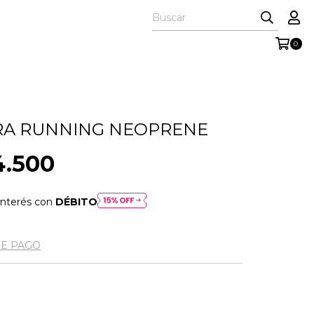
0
RA RUNNING NEOPRENE
4.500
interés con
DÉBITO
DE PAGO