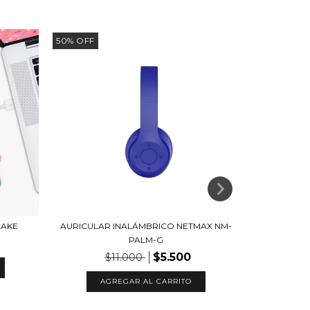
50
%
OFF
50
%
OFF
CAKE
AURICULAR INALÁMBRICO NETMAX NM-
PALM-G
$5.500
$11.000
CAMA
I
AGREGAR AL CARRITO