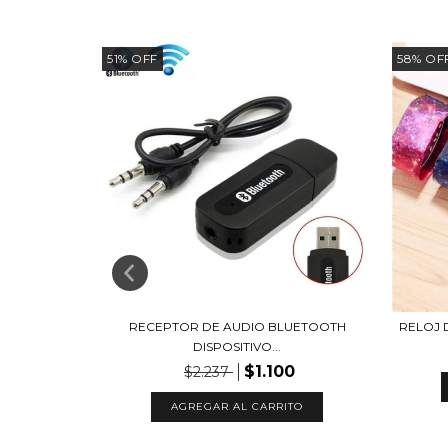
51
%
OFF
58
%
OF
TOOTH NOGA
RECEPTOR DE AUDIO BLUETOOTH
RELOJ 
DISPOSITIVO...
00
$1.100
$2.237
TO
AGREGAR AL CARRITO