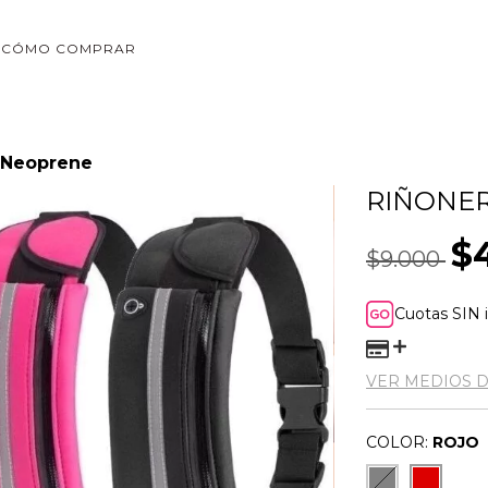
CÓMO COMPRAR
 Neoprene
RIÑONE
$
$9.000
Cuotas SIN 
VER MEDIOS 
COLOR:
ROJO